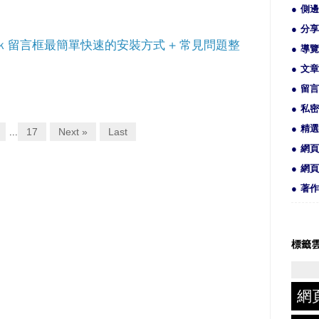
側邊
分享
book 留言框最簡單快速的安裝方式 + 常見問題整
導覽
文章
留言
私密
精選
17
Next »
Last
...
網頁
網頁
著作
標籤
網