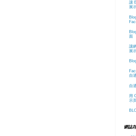
讓 
展
Bl
Fa
Bl
面
讓網
展
Bl
Fa
自適
自
用 
示
BL
網誌