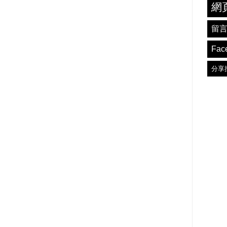
網
留
Fac
分享