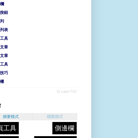
欄
按鈕
列
列表
工具
文章
文章
工具
技巧
權
ⓦ Label TOC
雲
摘要模式
標題模式
頁工具
側邊欄