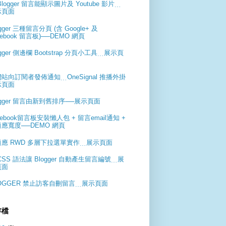
Blogger 留言能顯示圖片及 Youtube 影片﹍
示頁面
ogger 三種留言分頁 (含 Google+ 及
cebook 留言板)──DEMO 網頁
ogger 側邊欄 Bootstrap 分頁小工具﹍展示頁
站向訂閱者發佈通知﹍OneSignal 推播外掛
示頁面
ogger 留言由新到舊排序──展示頁面
cebook留言板安裝懶人包 + 留言email通知 +
應寬度──DEMO 網頁
適應 RWD 多層下拉選單實作﹍展示頁面
CSS 語法讓 Blogger 自動產生留言編號﹍展
頁面
OGGER 禁止訪客自刪留言﹍展示頁面
存檔