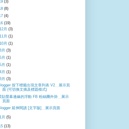
19
(3)
18
(8)
17
(4)
16
(19)
12月
(3)
11月
(1)
10月
(1)
8月
(3)
6月
(1)
5月
(1)
4月
(1)
3月
(3)
Blogger 按下標籤出現文章列表 V2﹍展示頁
面 (可切換文摘及標題模式)
緊貼螢幕邊緣的浮動 FB 粉絲團外掛﹍展示
頁面
Blogger 延伸閱讀 [文字版]﹍展示頁面
1月
(5)
15
(13)