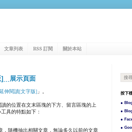
文章列表
RSS 訂閱
關於本站
字版]﹍展示頁面
er 延伸閱讀[文字版]
」。
按下
Blo
閱讀的位置在文末區塊的下方、留言區塊的上
Blo
小工具的特點如下：
Fac
Goo
章，隨機抽出相關文章，無論多久以前的文章