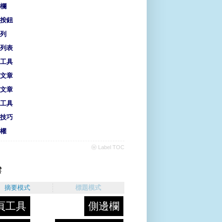
欄
按鈕
列
列表
工具
文章
文章
工具
技巧
權
ⓦ Label TOC
雲
摘要模式
標題模式
頁工具
側邊欄