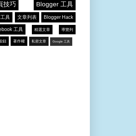
Blogger 文章列表極速版__(1)依日期排列──DEMO 網頁
用 CSS 語法讓 Blogger 自動產生留言編號﹍展示頁面
Blogger 相關文章 + 任意尺寸縮圖 V2 ── DEMO 網頁
頁技巧
Blogger 工具
言工具
文章列表
Blogger Hack
ebook 工具
精選文章
導覽列
按鈕
著作權
私密文章
Google 工具