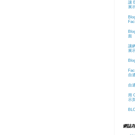
讓 
展
Bl
Fa
Bl
面
讓網
展
Bl
Fa
自適
自
用 
示
BL
網誌