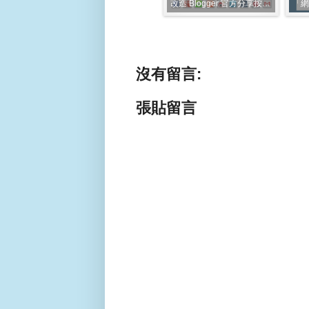
讓 Blogger 過長的文章自動產生數字分頁──展示網頁(文章列表)(4)
自製常用社群分享按鈕 (圓形)﹍展示頁面
改造 Blogger 官方分享按鈕﹍展示頁面
沒有留言:
張貼留言