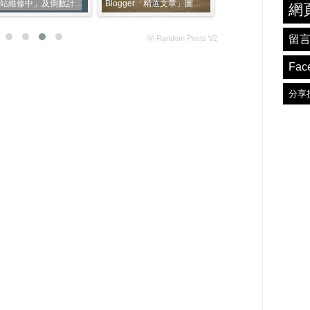
「網站維修中」及倒數計時功能──展示網頁
Blogger「精選文章」圖片版﹍展示頁面
網
留
ⓦ Random Posts V2
Fac
分享