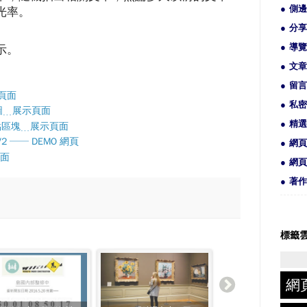
側邊
光率。
分享
。
導覽
示。
文章
留言
示頁面
私密
縮圖﹍展示頁面
精選
錨點區塊﹍展示頁面
V2 ── DEMO 網頁
網頁
頁面
網頁
著作
標籤
網