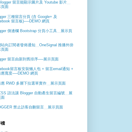
Blogger 留言能顯示圖片及 Youtube 影片﹍
示頁面
ogger 三種留言分頁 (含 Google+ 及
cebook 留言板)──DEMO 網頁
ogger 側邊欄 Bootstrap 分頁小工具﹍展示頁
站向訂閱者發佈通知﹍OneSignal 推播外掛
示頁面
ogger 留言由新到舊排序──展示頁面
cebook留言板安裝懶人包 + 留言email通知 +
應寬度──DEMO 網頁
適應 RWD 多層下拉選單實作﹍展示頁面
CSS 語法讓 Blogger 自動產生留言編號﹍展
頁面
OGGER 禁止訪客自刪留言﹍展示頁面
存檔